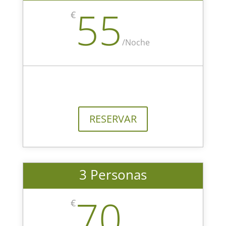
55
€
/
Noche
RESERVAR
3 Personas
70
€