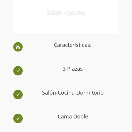
Salón - Cocina
Características:

3 Plazas
N
Salón-Cocina-Dormitorio
N
Cama Doble
N