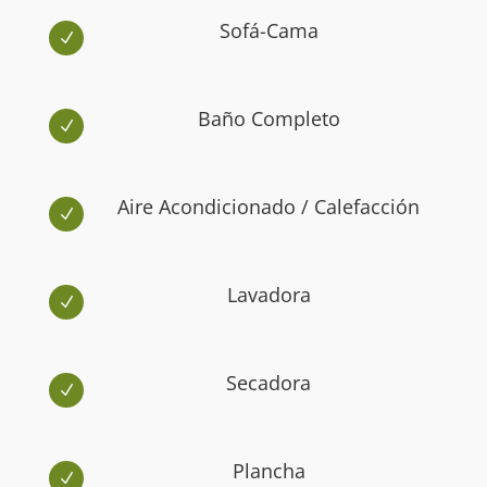
Sofá-Cama
N
Baño Completo
N
Aire Acondicionado / Calefacción
N
Lavadora
N
Secadora
N
Plancha
N